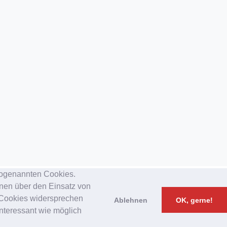
sogenannten Cookies.
onen über den Einsatz von
n Cookies widersprechen
Ablehnen
OK, gerne!
nteressant wie möglich
Impressum